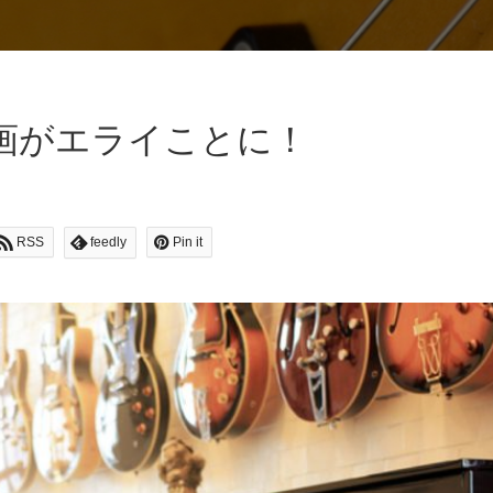
！
画がエライことに！
RSS
feedly
Pin it