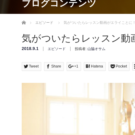
ブログコンテンツ
Home
エピソード
気がついたらレッスン動画がエライことに
気がついたらレッスン動
2018.9.1
エピソード
投稿者:
山脇オサム
Tweet
Share
+1
Hatena
Pocket