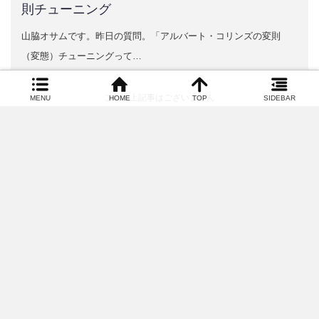
則チューニング
山脇オサムです。昨日の質問。「アルバート・コリンズの変則
（変態）チューニングって…
これ以上記事はございません
MENU
HOME
TOP
SIDEBAR
ギターのレシピ
YAMAWAKI OSAMU/山脇オサム メール：info@g-p-club.com 電話：045-
482-3994 (平日10:00-18:00)
Facebook
RSS