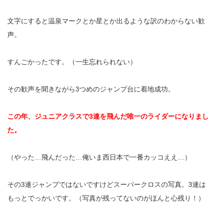
文字にすると温泉マークとか星とか出るような訳のわからない歓
声。
すんごかったです。（一生忘れられない）
その歓声を聞きながら
3
つめのジャンプ台に着地成功。
この年、ジュニアクラスで
3
連を飛んだ唯一のライダーになりまし
た。
（やった…飛んだった…俺いま西日本で一番カッコええ…）
その3
連ジャンプではないですけどスーパークロスの写真。3連は
もっとでっかいです。（写真が残ってないのがほんと心残り！）