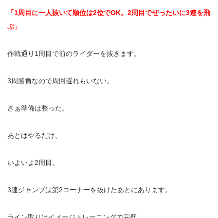
「
1
周目に一人抜いて順位は
2
位で
OK
。
2
周目でぜったいに
3
連を飛
ぶ」
作戦通り
1
周目で前のライダーを抜きます。
3
周勝負なので周回遅れもいない。
さぁ準備は整った。
あとはやるだけ。
いよいよ
2
周目。
3
連ジャンプは第
2
コーナーを抜けたあとにあります。
ライン取りはイメージトレーニングで完璧。