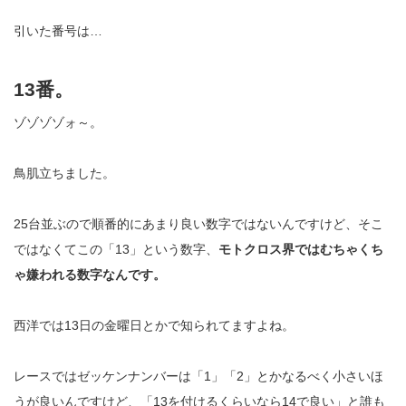
引いた番号は
…
13
番。
ゾゾゾゾォ～。
鳥肌立ちました。
25
台並ぶので順番的にあまり良い数字ではないんですけど、そこ
ではなくてこの「
13
」という数字、
モトクロス界ではむちゃくち
ゃ嫌われる数字なんです。
西洋では
13
日の金曜日とかで知られてますよね。
レースではゼッケンナンバーは「
1
」「
2
」とかなるべく小さいほ
うが良いんですけど、「
13
を付けるくらいなら
14
で良い」と誰も