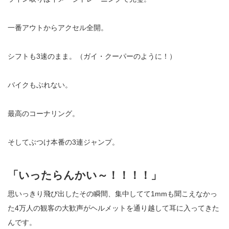
一番アウトからアクセル全開。
シフトも
3
速のまま。（ガイ・クーパーのように！）
バイクもぶれない。
最高のコーナリング。
そしてぶつけ本番の
3
連ジャンプ。
「いったらんかい～！！！！」
思いっきり飛び出したその瞬間、集中してて
1mm
も聞こえなかっ
た
4
万人の観客の大歓声がヘルメットを通り越して耳に入ってきた
んです。