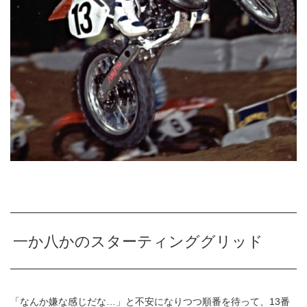
一か八かのスターティンググリッド
「なんか嫌な感じだな
…
」と不安になりつつ順番を待って、
13
番