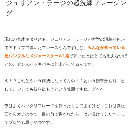
ジュリアン・ラージの超洗練フレージン
グ
現代の鬼才ギタリスト、ジュリアン・ラージが大学の講義か何か
でアドリブで弾いたフレーズなんですけど、
みんなが知っている
超シンプルなメジャースケール1発
で弾いたとはとても思えないほ
どの、センスバッキバキに仕上がってるんです。
え！？これどういう構成になってんの！？という衝撃から耳コピ
して、少しでも技を盗もうという魂胆ですね。グヘヘ
僕はよくハッタリフレーズを作ったりしてますけど、これは真正
面からガチのやつ。目の前で弾かれたら「はい負けました〜」っ
てプロでも思うやつです。