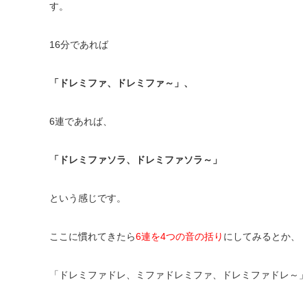
す。
16
分であれば
「ドレミファ、ドレミファ～」、
6
連であれば、
「ドレミファソラ、ドレミファソラ～」
という感じです。
ここに慣れてきたら
6
連を
4
つの音の
括り
にしてみるとか、
「ドレミファドレ、
ミファドレミファ、
ドレミファドレ～