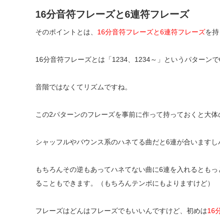
16
分音符フレーズと
6
連符フレーズ
そのポイントとは、
16
分音符フレーズと
6
連符フレーズ
を持
16
分音符フレーズとは「
1234
、
1234
～」というパターンで
音階ではなくてリズムですね。
この
2
パターンのフレーズを事前に作って持っておくと大体
シャッフルやバウンス系のハネてる曲だと
6
連が合いますし
もちろんその逆もあってハネてない曲に
6
連を入れるともっ
ることもできます。（もちろんテンポにもよりますけど）
フレーズはどんはフレーズでもいいんですけど、初めは
16