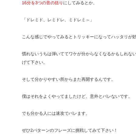
16
分を
3
つの音の括り
にしてみるとか、
「ドレミド、
レミドレ、
ミドレミ～」
こんな感じでやってみるとトリッキーになってハッタリが
慣れないうちは弾いててワケが分からなくなるかもしれな
げて下さい。
そして分かりやすい所からまた再開するんです。
僕はそれをよくやってましたけど、意外とバレないです。
でも分かる人には速攻でバレます。
ぜひ
2
パターンのフレーズに挑戦してみて下さい！