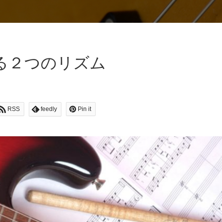
る２つのリズム
RSS
feedly
Pin it