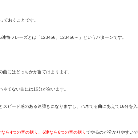
っておくことです。
6
連符フレーズとは「
123456
、
123456
～」というパターンです。
の曲にはどっちかが当てはまります。
ハネてない曲には
16
分が合います。
とスピード感のある速弾きになりますし、ハネてる曲にあえて
16
分を入
分なら
4
つの音の括り、
6
連なら
6
つの音の括り
でやるのが分かりやすいで