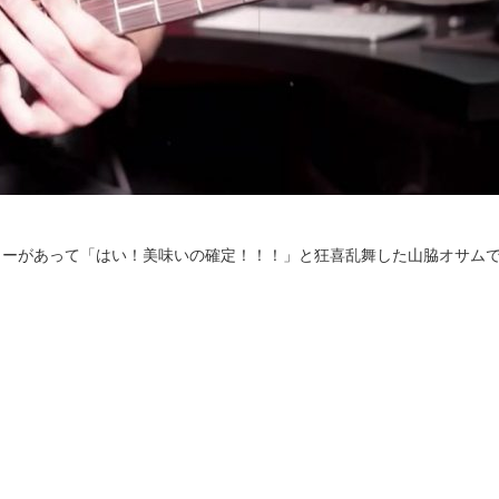
ューがあって「はい！美味いの確定！！！」と狂喜乱舞した山脇オサム