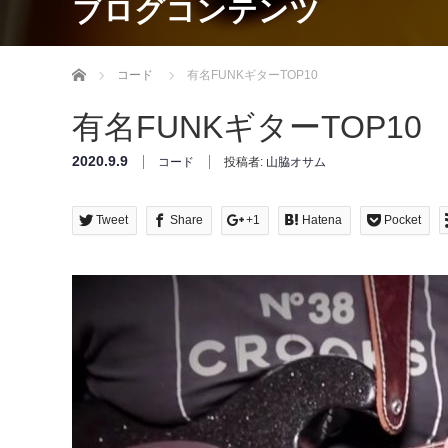
ブログコンテンツ
Home
コード
有名FUNKギターTOP10
有名FUNKギターTOP10
2020.9.9
コード
投稿者:
山脇オサム
Tweet
Share
+1
Hatena
Pocket