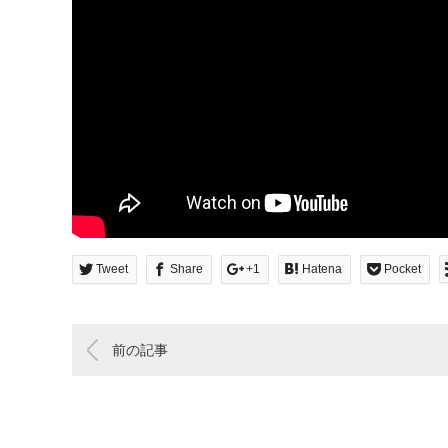
Tweet
Share
+1
Hatena
Pocket
前の記事