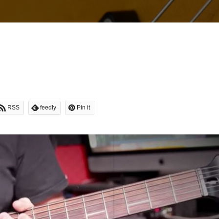
RSS
feedly
Pin it