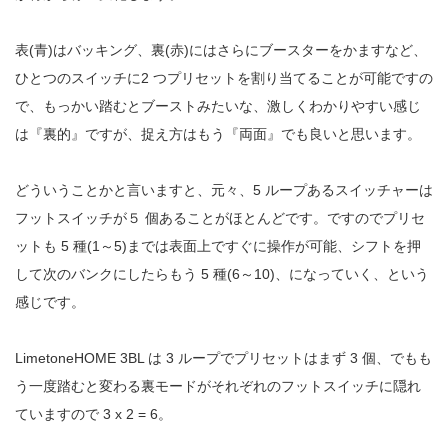
表(青)はバッキング、裏(赤)にはさらにブースターをかますなど、
ひとつのスイッチに2 つプリセットを割り当てることが可能ですの
で、もっかい踏むとブーストみたいな、激しくわかりやすい感じ
は『裏的』ですが、捉え方はもう『両面』でも良いと思います。
どういうことかと言いますと、元々、5 ループあるスイッチャーは
フットスイッチが５ 個あることがほとんどです。ですのでプリセ
ットも 5 種(1～5)までは表面上ですぐに操作が可能、シフトを押
して次のバンクにしたらもう 5 種(6～10)、になっていく、という
感じです。
LimetoneHOME 3BL は 3 ループでプリセットはまず 3 個、でもも
う一度踏むと変わる裏モードがそれぞれのフットスイッチに隠れ
ていますので 3 x 2 = 6。