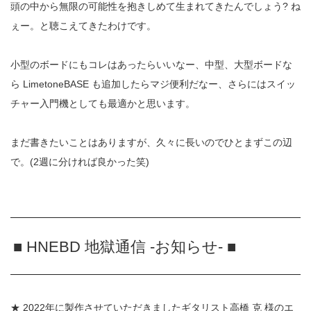
頭の中から無限の可能性を抱きしめて生まれてきたんでしょう? ね
ぇー。と聴こえてきたわけです。
小型のボードにもコレはあったらいいなー、中型、大型ボードな
ら LimetoneBASE も追加したらマジ便利だなー、さらにはスイッ
チャー入門機としても最適かと思います。
まだ書きたいことはありますが、久々に長いのでひとまずこの辺
で。
(2
週に分ければ良かった笑
)
■ HNEBD 地獄通信 -お知らせ- ■
★ 2022年に製作させていただきましたギタリスト高橋 克 様のエ