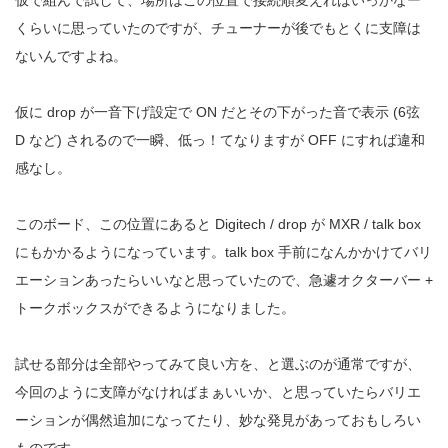
仮で組んで試して、場所はこの位置で接続順変えればいっかなー
くらいに思っていたのですが、チューナーが後でもとくに支障は
ないんですよね。
仮に drop が一音下げ設定で ON だとその下がった音で表示 (6弦
D など) されるので一瞬、低っ！てなりますが OFF にすれば違和
感なし。
このボード、この位置にあると Digitech / drop が MXR / talk box
にもかかるようになっています。talk box 手前になんかかけてバリ
エーションあったらいいなと思っていたので、急遽オクターバー +
トークボックスができるようになりました。
試せる部分は全部やってみて良い方を、と選ぶのが通常ですが、
今回のように支障がなければまぁいいか、と思っていたらバリエ
ーションが偶然追加になってたり、妙な発見があっておもしろい