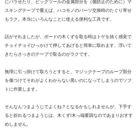
にバラせたり、ピックツールの金属部分を（傷防止のために）マ
スキングテープで覆えば、ハコモノのパーツ交換時のたぐり寄せ
もラク。本当にいろんなことに使える便利な工具です。
話がそれましたが、ボードの木くずを取る時はトゲを抜く感覚で
チョイチョイひっかけて押してあげると簡単に取れます。浮いて
きたらさっきのテープで取るのがラクです。
無理に引っ掛けて取ろうとすると、マジックテープのループ部分
を傷つけてそれがよくわからない黒いのになってしまうのでソフ
トに作業します。
そんなんつまようじでよくね？となるかもしれませんが、下手す
ると折れるつまようじは、木くず/木っ端要因なのであまりおすす
めしません。