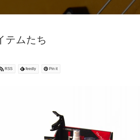
イテムたち
RSS
feedly
Pin it