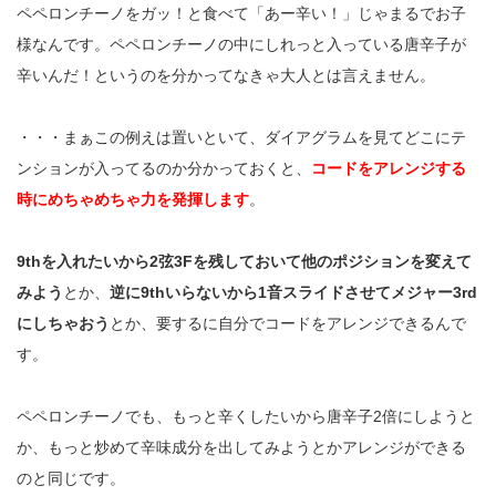
ペペロンチーノをガッ！と食べて「あー辛い！」じゃまるでお子
様なんです。ペペロンチーノの中にしれっと入っている唐辛子が
辛いんだ！というのを分かってなきゃ大人とは言えません。
・・・まぁこの例えは置いといて、ダイアグラムを見てどこにテ
ンションが入ってるのか分かっておくと、
コードをアレンジする
時にめちゃめちゃ力を発揮します
。
9thを入れたいから2弦3Fを残しておいて他のポジションを変えて
みよう
とか、
逆に9thいらないから1音スライドさせてメジャー3rd
にしちゃおう
とか、要するに自分でコードをアレンジできるんで
す。
ペペロンチーノでも、もっと辛くしたいから唐辛子2倍にしようと
か、もっと炒めて辛味成分を出してみようとかアレンジができる
のと同じです。