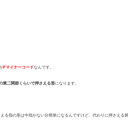
が
Fマイナーコード
なんです。
指の第二関節くらいで押さえる形
になります。
さえる指の形は中指がない分簡単になるんですけど、代わりに押さえる
3