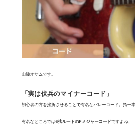
山脇オサムです。
「実は伏兵のマイナーコード」
初心者の方を挫折させることで有名なバレーコード。
指一
有名なところでは
6弦ルートのFメジャーコード
ですよね。