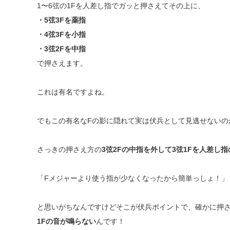
1〜6弦の1Fを人差し指でガッと押さえてその上に、
・5弦3Fを薬指
・4弦3Fを小指
・3弦2Fを中指
で押さえます。
これは有名ですよね。
でもこの有名なFの影に隠れて実は伏兵として見逃せないの
さっきの押さえ方の
3弦2Fの中指を外して3弦1Fを人差し
「Fメジャーより使う指が少なくなったから簡単っしょ！」
と思いがちなんですけどそこが伏兵ポイントで、確かに押
1Fの音が鳴らない
んです！