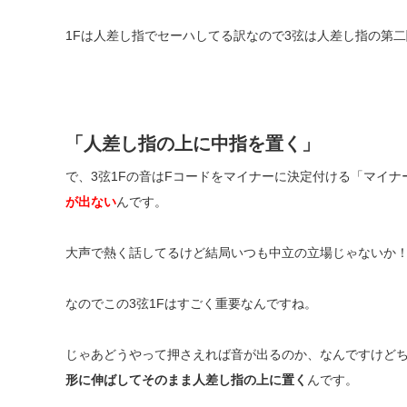
1Fは人差し指でセーハしてる訳なので3弦は人差し指の第
「人差し指の上に中指を置く」
で、3弦1Fの音はFコードをマイナーに決定付ける「マイナ
が出ない
んです。
大声で熱く話してるけど結局いつも中立の立場じゃないか
なのでこの3弦1Fはすごく重要なんですね。
じゃあどうやって押さえれば音が出るのか、なんですけど
形に伸ばしてそのまま人差し指の上に置く
んです。