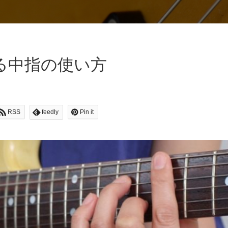
る中指の使い方
RSS
feedly
Pin it