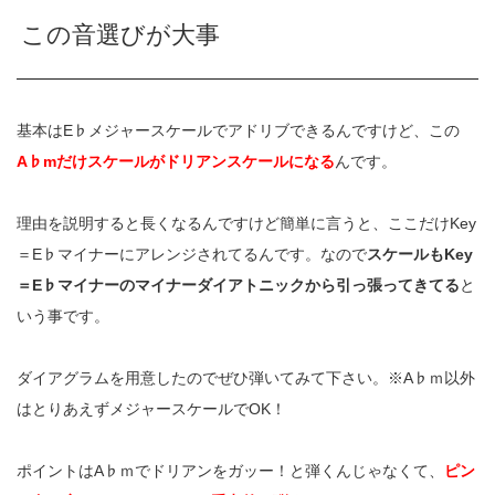
この音選びが大事
基本はE♭メジャースケールでアドリブできるんですけど、この
A♭mだけスケールがドリアンスケールになる
んです。
理由を説明すると長くなるんですけど簡単に言うと、ここだけKey
＝E♭マイナーにアレンジされてるんです。なので
スケールもKey
＝E♭マイナーのマイナーダイアトニックから引っ張ってきてる
と
いう事です。
ダイアグラムを用意したのでぜひ弾いてみて下さい。※A♭ｍ以外
はとりあえずメジャースケールでOK！
ポイントはA♭ｍでドリアンをガッー！と弾くんじゃなくて、
ピン