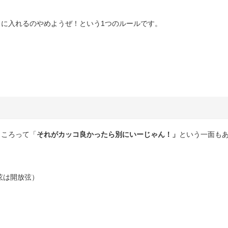
に入れるのやめようぜ！という1つのルールです。
ところって「
それがカッコ良かったら別にいーじゃん！」
という一面も
弦は開放弦）