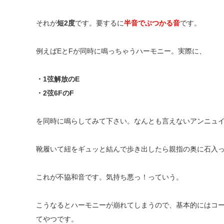
それが
短2度
です。要するに
半音でぶつかる音
です。
例えばEとFが同時に鳴っちゃうハーモニー。実際に、
・1弦解放のE
・2弦6FのF
を同時に鳴らしてみて下さい。なんとも言えないアンニュ
靴履いて紐をギュッと結んで歩き出したら親指の奥に石入
これが不協和音です。気持ち悪っ！っていう。
こうなるとハーモニーが崩れてしまうので、基本的にはコ
てやつです。