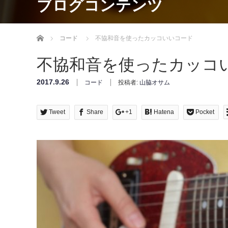
ブログコンテンツ
Home
コード
不協和音を使ったカッコいいコード
不協和音を使ったカッコ
2017.9.26
コード
投稿者:
山脇オサム
Tweet
Share
+1
Hatena
Pocket