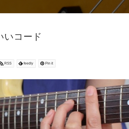
いいコード
RSS
feedly
Pin it