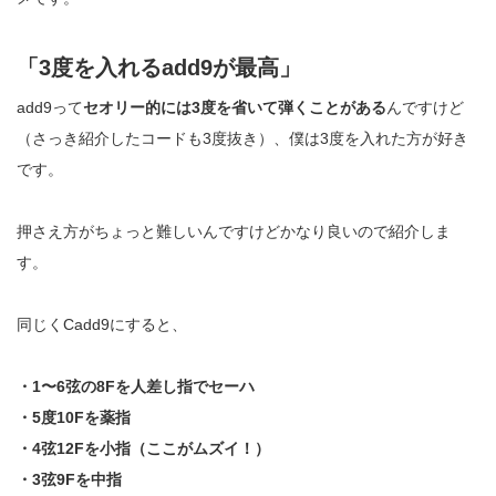
「3度を入れるadd9が最高」
add9って
セオリー的には3度を省いて弾くことがある
んですけど
（さっき紹介したコードも3度抜き）、僕は3度を入れた方が好き
です。
押さえ方がちょっと難しいんですけどかなり良いので紹介しま
す。
同じくCadd9にすると、
・1〜6弦の8Fを人差し指でセーハ
・5度10Fを薬指
・4弦12Fを小指（ここがムズイ！）
・3弦9Fを中指