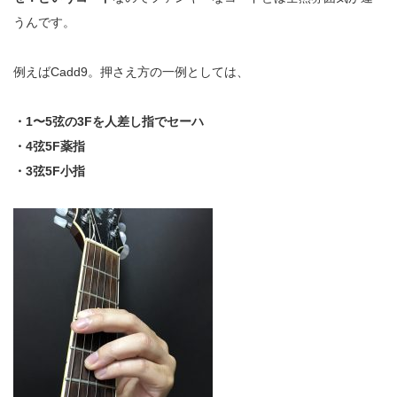
うんです。
例えばCadd9。
押さえ方の一例としては、
・1〜5弦の3Fを人差し指でセーハ
・4弦5F薬指
・3弦5F小指