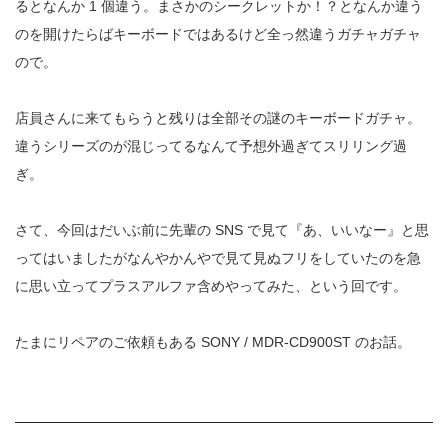
るとなんか 1 個違う。まさかのシークレットか！？となんか違う
のを開けたらばキーボードではあるけど全っ然違うガチャガチャ
ので。
店員さんに来てもらうと残りは全部その謎のキーボードガチャ。
違うシリーズのが混じってるなんて予想外過ぎてスリリング過
ぎ。
さて、今回はだいぶ前に先輩の SNS で見て『あ、いいなー』と思
ってはいましたがなんやかんやで見て見ぬフリをしていたのを急
に思い立ってプラスアルファ含めやってみた、という回です。
たまにリペアのご依頼もある SONY / MDR-CD900ST のお話。