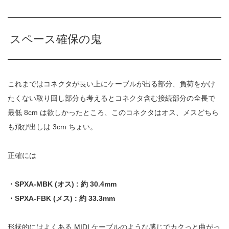
スペース確保の鬼
これまではコネクタが長い上にケーブルが出る部分、負荷をかけ
たくない
取り回し部分も考えるとコネクタ含む接続部分の全長で
最低
8cm
は
欲しかったところ、このコネクタはオス、メスどちら
も飛び出しは
3cm
ちょい。
正確には
・
SPXA-MBK (
オス
) :
約
30.4mm
・
SPXA-FBK (
メス
) :
約
33.3mm
形状的にはよくある
MIDI
ケーブルのような感じでカクっと曲がっ