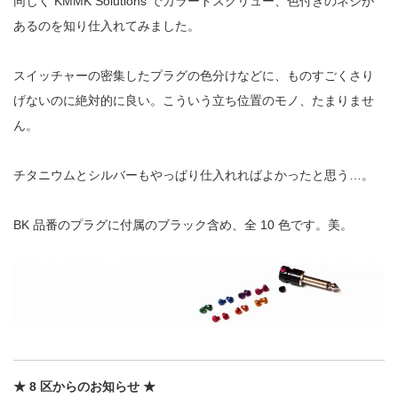
同じく
KMMK Solutions
でカラードスクリュー、色付きのネジが
あるのを知り
仕入れてみました。
スイッチャーの密集したプラグの色分けなどに、ものすごく
さり
げないのに絶対的に良い。こういう立ち位置のモノ、たまりませ
ん。
チタニウムとシルバーもやっぱり仕入れればよかったと思う
…
。
BK
品番のプラグに付属のブラック含め、全
10
色です。美。
★
8
区からのお知らせ
★