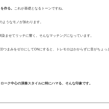
さを作る。
これが基礎となるトーンですね。
鋭さのようなモノが加わります。
しっかり馴染ませてリッチに響く。そんなマッチングになっています。
SITY、SPEEDつまみをゼロにしてONにすると、トレモロはかからずに音がちょっ
トローク中心の演奏スタイルに特にハマる、そんな印象です。