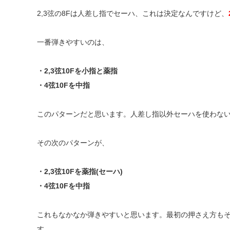
2,3
弦の
8F
は人差し指でセーハ、これは決定なんですけど、
一番弾きやすいのは、
・2,3
弦
10F
を小指と薬指
・4
弦
10F
を中指
このパターンだと思います。人差し指以外セーハを使わな
その次のパターンが、
・2,3
弦
10F
を薬指(セーハ)
・4
弦
10F
を中指
これもなかなか弾きやすいと思います。最初の押さえ方も
す。