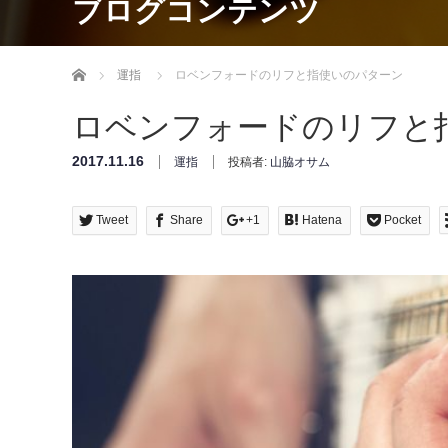
ブログコンテンツ
Home
運指
ロベンフォードのリフと指使いのパターン
ロベンフォードのリフと
2017.11.16
運指
投稿者:
山脇オサム
Tweet
Share
+1
Hatena
Pocket