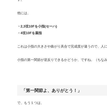
他には、
・2,3
弦
10F
を小指(セーハ)
・4
弦
10F
を薬指
これは小指の大きさや曲がり具合で完成度が違うので、人
小指の第一関節が逆反りできるかどうか、ですね。（ちな
「第一関節よ、ありがとう！」
で、もう１つは、