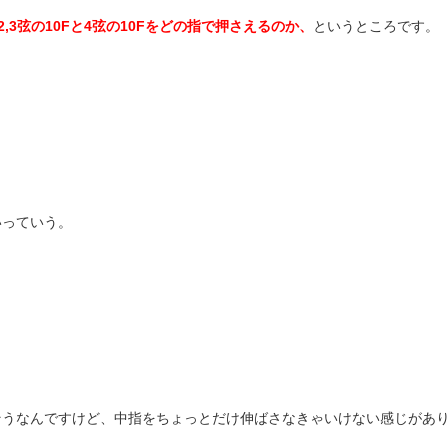
2,3
弦の
10F
と
4
弦の
10F
をどの指で押さえるのか、
というところです。
いっていう。
そうなんですけど、中指をちょっとだけ伸ばさなきゃいけない感じがあ