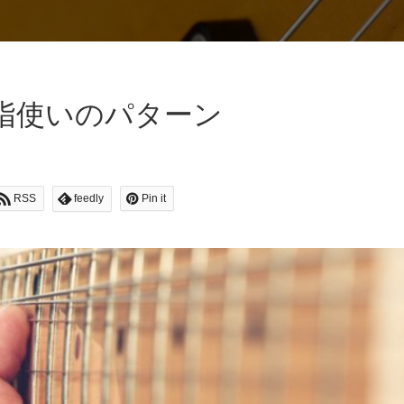
指使いのパターン
RSS
feedly
Pin it