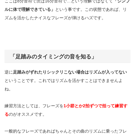
ここは
8
分音符で次は
16
分音符で
…
という理解ではなくて
「シンプ
ルに体で理解できている」
という事です。この状態であれば、リ
ズムを活かしたナイスなフレーズが弾けるハズです。
「足踏みのタイミングの音を知る」
逆に
足踏みがずれたりシックリこない場合はリズムが入ってない
ということです。これではリズムを活かすことはできませんよ
ね。
練習方法としては、フレーズを
1
小節とか
2
拍ずつで括って練習す
る
のがオススメです。
一般的なフレーズであればちゃんとその曲のリズムに乗ったフレ