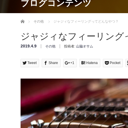
ブログコンテンツ
Home
その他
ジャジィなフィーリングってどんなやつ？
ジャジィなフィーリング
2019.4.9
その他
投稿者:
山脇オサム
Tweet
Share
+1
Hatena
Pocket