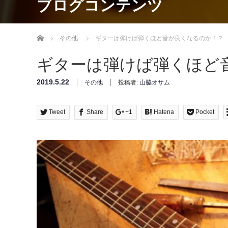
ブログコンテンツ
Home
その他
ギターは弾けば弾くほど音が良くなるのか！？
ギターは弾けば弾くほど
2019.5.22
その他
投稿者:
山脇オサム
Tweet
Share
+1
Hatena
Pocket