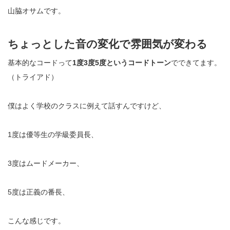
山脇オサムです。
ちょっとした音の変化で雰囲気が変わる
基本的なコードって
1
度
3
度
5
度というコードトーン
でできてます。
（トライアド）
僕はよく学校のクラスに例えて話すんですけど、
1
度は優等生の学級委員長、
3
度はムードメーカー、
5
度は正義の番長、
こんな感じです。