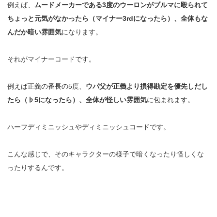
例えば、
ムードメーカーである
3
度のウーロンがブルマに殴られて
ちょっと元気がなかったら（マイナー
3rd
になったら）、全体もな
んだか暗い雰囲気
になります。
それがマイナーコードです。
例えば正義の番長の
5
度、
ウパ父が正義より損得勘定を優先しだし
たら（♭
5
になったら）、全体が怪しい雰囲気
に包まれます。
ハーフディミニッシュやディミニッシュコードです。
こんな感じで、そのキャラクターの様子で暗くなったり怪しくな
ったりするんです。