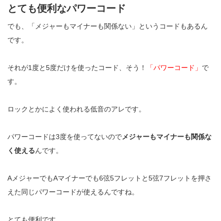
とても便利なパワーコード
でも、「メジャーもマイナーも関係ない」というコードもあるん
です。
それが
1
度と
5
度だけを使ったコード、そう！
「パワーコード」
で
す。
ロックとかによく使われる低音のアレです。
パワーコードは
3
度を使ってないので
メジャーもマイナーも関係な
く使える
んです。
A
メジャーでも
A
マイナーでも
6
弦
5
フレットと
5
弦
7
フレットを押さ
えた同じパワーコードが使えるんですね。
とても便利です。