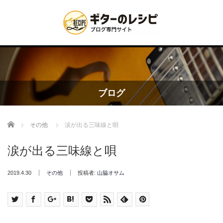
ブログ
Home
その他
涙が出る三味線と唄
涙が出る三味線と唄
2019.4.30
その他
投稿者:
山脇オサム