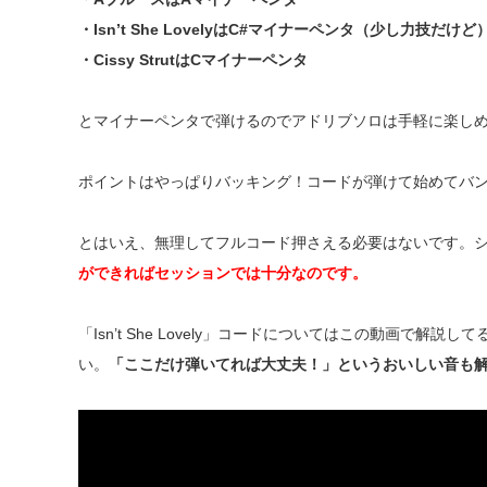
・Isn’t She LovelyはC#マイナーペンタ（少し力技だけど
・Cissy StrutはCマイナーペンタ
とマイナーペンタで弾けるのでアドリブソロは手軽に楽し
ポイントはやっぱりバッキング！コードが弾けて始めてバ
とはいえ、無理してフルコード押さえる必要はないです。シ
ができればセッションでは十分なのです。
「Isn’t She Lovely」コードについてはこの動画
い。
「ここだけ弾いてれば大丈夫！」というおいしい音も