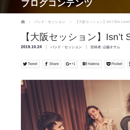
ブログコンテンツ
Home
バンド・セッション
【大阪セッション】Isn’t She Lo
【大阪セッション】Isn’t 
2019.10.24
バンド・セッション
投稿者:
山脇オサム
Tweet
Share
+1
Hatena
Pocket