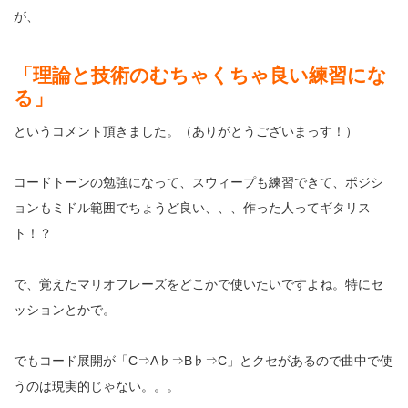
が、
「理論と技術のむちゃくちゃ良い練習にな
る」
というコメント頂きました。（ありがとうございまっす！）
コードトーンの勉強になって、スウィープも練習できて、ポジシ
ョンもミドル範囲でちょうど良い、、、作った人ってギタリス
ト！？
で、覚えたマリオフレーズをどこかで使いたいですよね。特にセ
ッションとかで。
でもコード展開が「C⇒A♭⇒B♭⇒C」とクセがあるので曲中で使
うのは現実的じゃない。。。