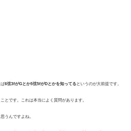
えば
6弦3fがGとか5弦5fがDとかを知ってる
というのが大前提です。
うことです。これは本当によく質問があります。
と思うんですよね。