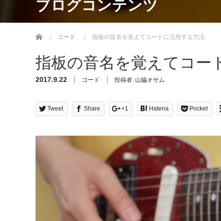
ブログコンテンツ
Home
コード
指板の音名を覚えてコードに活用する方法
指板の音名を覚えてコー
2017.9.22
コード
投稿者:
山脇オサム
Tweet
Share
+1
Hatena
Pocket