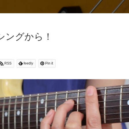
シングから！
RSS
feedly
Pin it