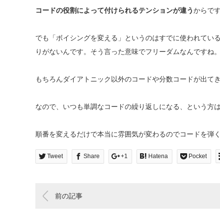
コードの役割によって付けられるテンションが違う
からで
でも「ボイシングを変える」というのはすでに使われてい
りがないんです。そう言った意味でフリーダムなんですね
もちろんダイアトニック以外のコードや分数コードが出て
なので、いつも単調なコードの繰り返しになる、という方
順番を変えるだけで本当に雰囲気が変わるのでコードを弾
Tweet
Share
+1
Hatena
Pocket
前の記事