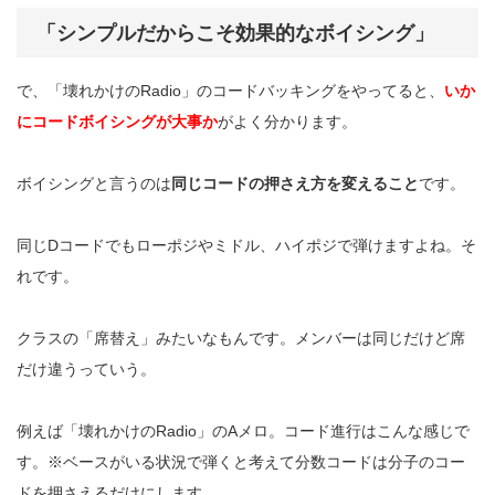
「シンプルだからこそ効果的なボイシング」
で、「壊れかけの
Radio
」のコードバッキングをやってると、
いか
にコードボイシングが大事か
がよく分かります。
ボイシングと言うのは
同じコードの押さえ方を変えること
です。
同じ
D
コードでもローポジやミドル、ハイポジで弾けますよね。そ
れです。
クラスの「席替え」みたいなもんです。メンバーは同じだけど席
だけ違うっていう。
例えば「壊れかけの
Radio
」の
A
メロ。コード進行はこんな感じで
す。※ベースがいる状況で弾くと考えて分数コードは分子のコー
ドを押さえるだけにします