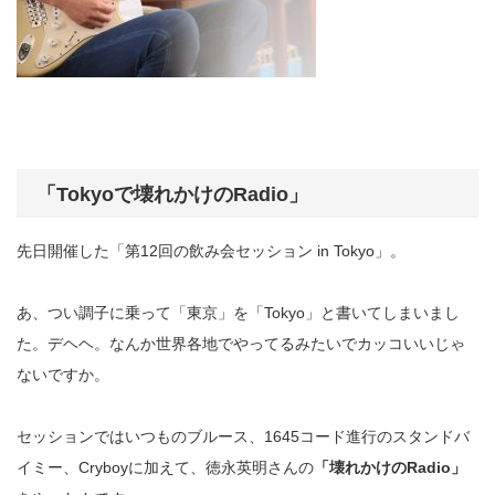
「
Tokyo
で壊れかけの
Radio
」
先日開催した「第
12
回の飲み会セッション
in Tokyo
」。
あ、つい調子に乗って「東京」を「
Tokyo
」と書いてしまいまし
た。デヘヘ。なんか世界各地でやってるみたいでカッコいいじゃ
ないですか。
セッションではいつものブルース、
1645
コード進行のスタンドバ
イミー、
Cryboy
に加えて、徳永英明さんの
「壊れかけの
Radio
」