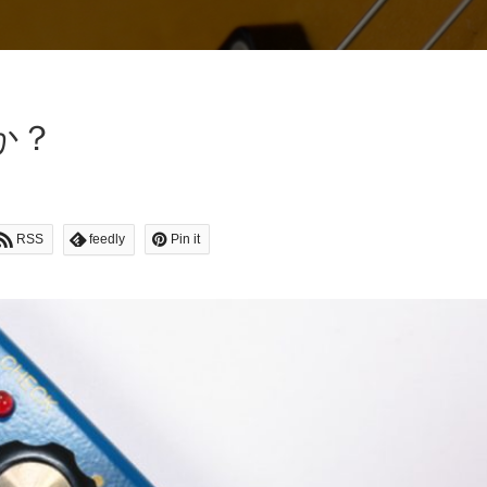
か？
RSS
feedly
Pin it