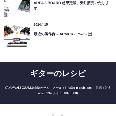
AREA 8 BOARD 超限定版、受注販売いたしま
す
2024.4.15
最近の製作例 – ARMOR / PS-3C …
ギターのレシピ
YAMAWAKI OSAMU/山脇オサム メール：info@g-p-club.com 電話：045-
482-3994 (平日10:00-18:00)