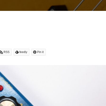
RSS
feedly
Pin it