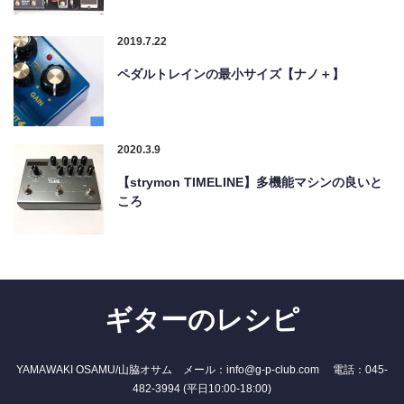
2019.7.22
ペダルトレインの最小サイズ【ナノ＋】
2020.3.9
【strymon TIMELINE】多機能マシンの良いと
ころ
ギターのレシピ
YAMAWAKI OSAMU/山脇オサム メール：info@g-p-club.com 電話：045-
482-3994 (平日10:00-18:00)