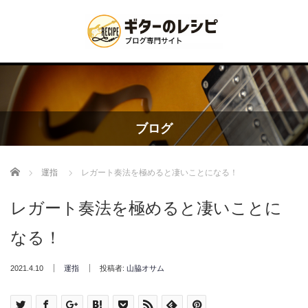
ブログ
Home
運指
レガート奏法を極めると凄いことになる！
レガート奏法を極めると凄いことに
なる！
2021.4.10
運指
投稿者:
山脇オサム