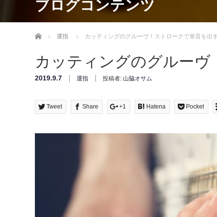
ブログコンテンツ
Home
運指
カッティングのグルーヴ！ストロークで単音を出
カッティングのグルーヴ
2019.9.7
運指
投稿者:
山脇オサム
Tweet
Share
+1
Hatena
Pocket