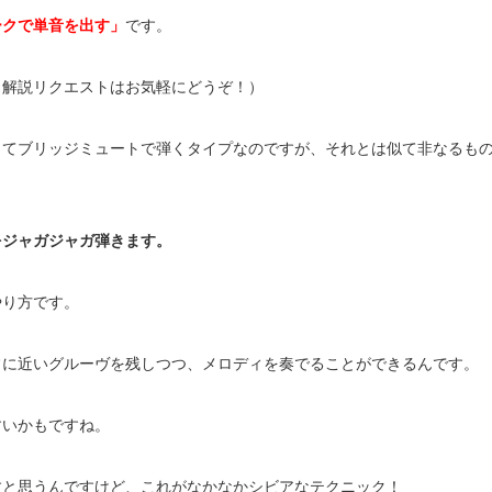
ークで単音を出す」
です。
（解説リクエストはお気軽にどうぞ！）
ってブリッジミュートで弾くタイプなのですが、それとは似て非なるも
をジャガジャガ弾きます。
やり方です。
常に近いグルーヴを残しつつ、メロディを奏でることができるんです。
すいかもですね。
すと思うんですけど、これがなかなかシビアなテクニック！