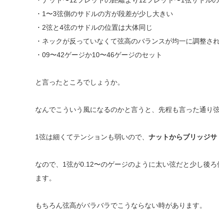
・ナット〜12フレットの距離より12フレット〜1弦サドル
・1〜3弦側のサドルの方が段差が少し大きい
・2弦と4弦のサドルの位置は大体同じ
・ネックが反っていなくて弦高のバランスが均一に調整さ
・09〜42ゲージか10〜46ゲージのセット
と言ったところでしょうか。
なんでこういう風になるのかと言うと、先程も言った通り
1弦は細くてテンションも弱いので、
ナットからブリッジサ
なので、1弦が0.12〜のゲージのように太い弦だと少し後
ます。
もちろん弦高がバラバラでこうならない時があります。