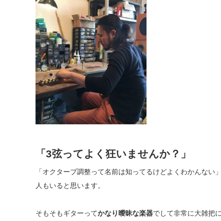
「3弦ってよく狂いませんか？」
「オクターブ調整って名前は知ってるけどよくわかんない
人もいると思います。
そもそもギターって
かなり曖昧な楽器
でして
非常に大雑把