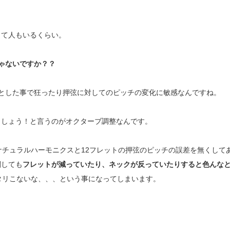
って人もいるくらい。
ゃないですか？？
とした事で狂ったり押弦に対してのピッチの変化に敏感なんですね。
ましょう！と
言うのがオクターブ調整なんです。
ナチュラルハーモニクスと12フレットの押弦のピッチの誤差を無くして
関しても
フレットが減っていたり、ネックが反っていたりすると色んな
タリこないな、、、という
事になってしまいます。