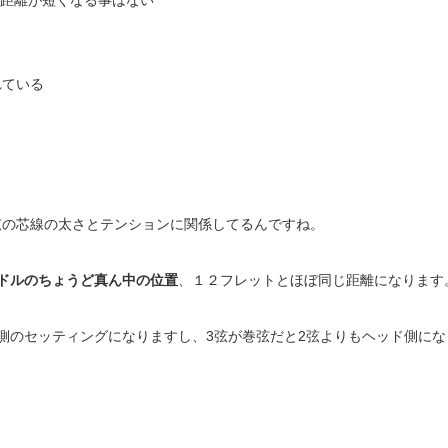
の距離が短くなる事はない
れている
弦の芯線の太さとテンションに関係してるんですね。
ドルのちょうど真ん中の位置
、１２フレットとほぼ同じ距離になります
ろ側のセッティングになりますし、
3弦が巻弦だと2弦よりもヘッド側にな