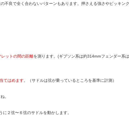
弦の不良で全く合わないパターンもあります。
押さえる強さやピッキン
フレットの間の距離
を測ります。(ギブソン系は約314mmフェンダー系
も当てはめます
。（サドルは弦が乗っているところを基準に計測）
すね。
うに２弦〜６弦のサドルを動かします。