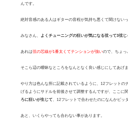
んです。
絶対音感の
ある人はギターの音程が気持ち悪くて聞けない
みなさん、
よくチューニングの狂いが気になる弦って3弦じ
あれは
弦の芯線が1番太くてテンションが強い
ので、ちょっ
そこら辺の曖昧なところをなんとなく良い感じにしてあげ
やり方は色んな所に記載されているように、12フレットの
げるようにサドルを前後させて調整するんですが、
ここに
ろに狂いが生じて
、12フレットで合わせたのになんかピッ
あと、いくらやっても合わない事があります。