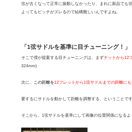
弦が古くなって正常に振動しなかったり、
まれに新品でも
よってもピッチがズレるので結構難しいんですよね。
「1弦サドルを基準に目チューニング！」
そこで僕が提案する目チューニングは、
まず
ナットから12
324mm)
次に、
この距離を
12フレットから1弦サドルまでの距離に
要するにサドルを動かして距離を調整する、ということで
そこから、1弦サドルを基準にして画像の位置関係になるよ