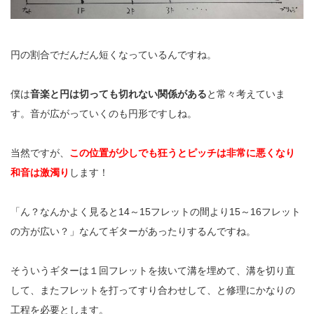
円の割合でだんだん短くなっているんですね。
僕は
音楽と円は切っても切れない関係がある
と常々考えていま
す。音が広がっていくのも円形ですしね。
当然ですが、
この位置が少しでも狂うと
ピッチは非常に悪くなり
和音は激濁り
します！
「ん？なんかよく見ると
14
～
15
フレットの間より
15
～
16
フレット
の方が広い？」なんてギターがあったりするんですね。
そういうギターは１回フレットを抜いて溝を埋めて、溝を切り直
して、またフレットを打ってすり合わせして、と修理にかなりの
工程を必要とします。