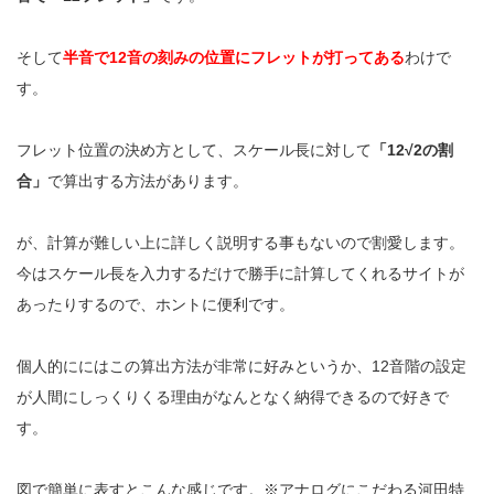
そして
半音で
12
音の刻みの位置にフレットが打ってある
わけで
す。
フレット位置の決め方として、スケール長に対して
「
12√2
の割
合」
で算出する方法があります。
が、計算が難しい上に詳しく説明する事もないので割愛します。
今はスケール長を入力するだけで勝手に計算してくれるサイトが
あったりするので、ホントに便利です。
個人的ににはこの算出方法が非常に好みというか、
12
音階の設定
が人間にしっくりくる理由がなんとなく納得できるので好きで
す。
図で簡単に表すとこんな感じです。
※アナログにこだわる
河田特