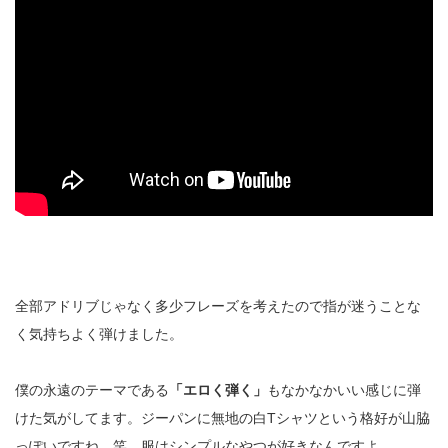
全部アドリブじゃなく多少フレーズを考えたので指が迷うことな
く気持ちよく弾けました。
僕の永遠のテーマである
「エロく弾く」
もなかなかいい感じに弾
けた気がしてます。ジーパンに無地の白Tシャツという格好が山脇
っぽいですね。笑 服はシンプルなやつが好きなんですよ。