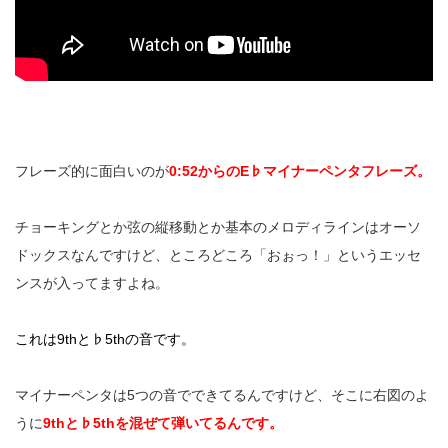
フレーズ的に面白いのが
0:52
からの
E
♭マイナーペンタフレーズ。
チョーキングとか弦の縦移動とか基本のメロディラインはオーソ
ドックスなんですけど、ところどころ「おぉっ！」というエッセ
ンスが入ってますよね。
これは
9th
と♭
5th
の音です。
マイナーペンタは
5
つの音でできてるんですけど、そこに右図のよ
うに
9th
と♭
5th
を混ぜて弾いてるんです。