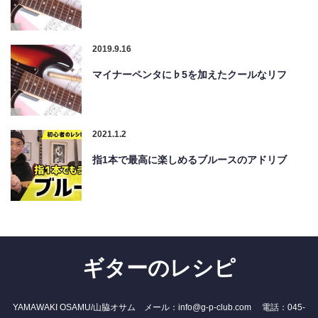
2019.9.16
マイナーペンタに♭5を加えたクールなリフ
2021.1.2
指1本で最高に楽しめるブルースのアドリブ
ギターのレシピ
YAMAWAKI OSAMU/山脇オサム メール：info@g-p-club.com 電話：045-