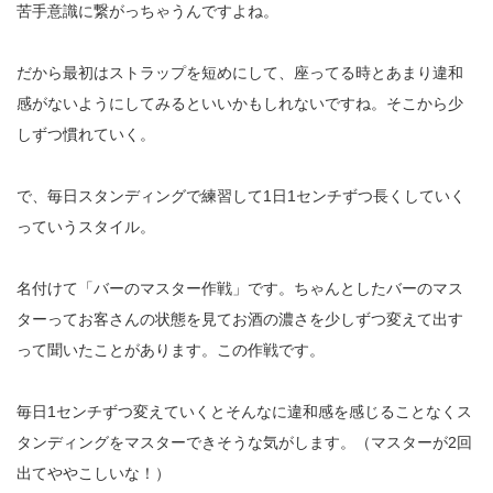
苦手意識に繋がっちゃうんですよね。
だから最初はストラップを短めにして、座ってる時とあまり違和
感がないようにしてみるといいかもしれないですね。そこから少
しずつ慣れていく。
で、毎日スタンディングで練習して
1
日
1
センチずつ長くしていく
っていうスタイル。
名付けて「バーのマスター作戦」です。ちゃんとしたバーのマス
ターってお客さんの状態を見てお酒の濃さを少しずつ変えて出す
って聞いたことがあります。この作戦です。
毎日
1
センチずつ変えていくとそんなに違和感を感じることなくス
タンディングをマスターできそうな気がします。（マスターが
2
回
出てややこしいな！）