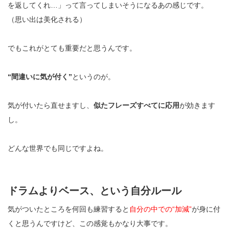
を返してくれ…」って言ってしまいそうになるあの感じです。
（思い出は美化される）
でもこれがとても重要だと思うんです。
“
間違いに気が付く
”
と
いうのが。
気が付いたら直せますし、
似たフレーズすべてに応用
が効きます
し。
どんな世界でも同じですよね。
ドラムよりベース、という自分ルール
気がついたところを何回も練習すると
自分の中での
“
加減
”
が身に付
くと思うんですけど、この感覚もかなり大事です。