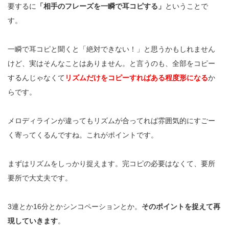
要するに
「相手のフレーズを一瞬で耳コピする」
ということで
す。
一瞬で耳コピと聞くと「絶対できない！」と思うかもしれません
けど、実はそんなことはありません。と言うのも、全部をコピー
するんじゃなくて
リズムだけをコピーすればある程度形になる
か
らです。
メロディラインが違ってもリズムが合ってれば雰囲気的にすごー
く寄ってくるんですね。
これがポイントです。
まずはリズムをしっかり捉えます。完コピの必要は
なくて、要所
要所で大丈夫です。
3
連とか
16
分とかシンコペーションとか。
そのポイントを捉えて再
現していきます
。