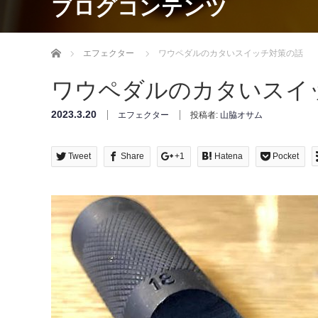
ブログコンテンツ
Home
エフェクター
ワウペダルのカタいスイッチ対策の話
ワウペダルのカタいスイ
2023.3.20
エフェクター
投稿者:
山脇オサム
Tweet
Share
+1
Hatena
Pocket