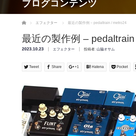
ブログコンテンツ
Home
エフェクター
最近の製作例 – pedaltrain / metro24
最近の製作例 – pedaltrain /
2023.10.23
エフェクター
投稿者:
山脇オサム
Tweet
Share
+1
Hatena
Pocket