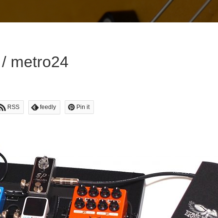
 metro24
RSS
feedly
Pin it