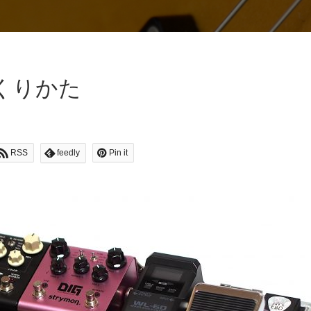
くりかた
RSS
feedly
Pin it