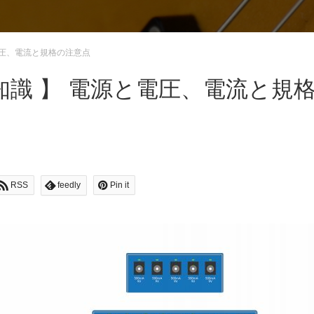
電圧、電流と規格の注意点
識 】 電源と電圧、電流と規
RSS
feedly
Pin it