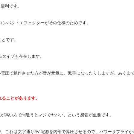
く便利です。
くのコンパクトエフェクターがその仕様のためです。
ことです。
きるタイプも存在します。
は高い電圧で動作させた方が音が元気に、派手になったりしますが、あくま
。
と壊れることがあります。
圧が高い方で間違うとマジでヤバい、という感覚が重要です。
が、これは文字通り9V 電源を内部で昇圧させるので、パワーサプライか