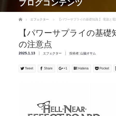
ブログコンテンツ
Home
エフェクター
【パワーサプライの基礎知識 】 電源と
【パワーサプライの基礎知
の注意点
2025.1.13
エフェクター
投稿者:
山脇オサム
Tweet
Share
+1
Hatena
Pocket