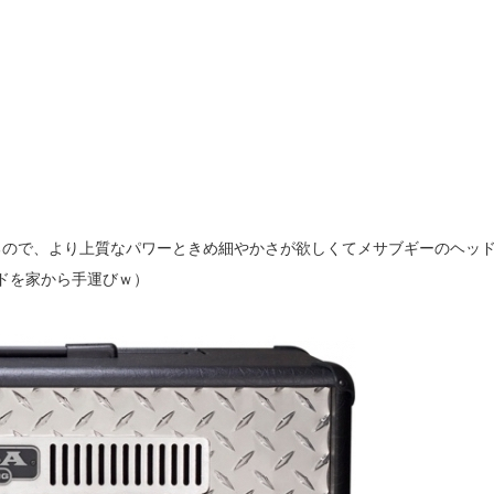
るので、より上質なパワーときめ細やかさが欲しくてメサブギーのヘッ
ッドを家から手運びｗ）