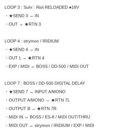
LOOP 3 : Suhr : Riot RELOADED ●18V
・★SEND 3 → IN
・OUT → ★RTN 3
LOOP 4 : strymon / IRIDIUM
・★SEND 4 → IN
・OUT L → ★RTN 4
・EXP / MIDI ↔︎ BOSS / DD-500 / MIDI OUT
LOOP 7 : BOSS / DD-500 DIGITAL DELAY
・★SEND 7 → INPUT A/MONO
・OUTPUT A/MONO → ★RTN 7L
・OUTPUT B → ★RTN 7R
・MIDI IN ↔︎ BOSS / ES-8 / MIDI OUT/THRU
・MIDI OUT ↔︎ strymon / IRIDIUM / EXP / MIDI