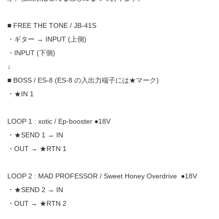
■ FREE THE TONE / JB-41S
・ギター → INPUT (上側)
・INPUT (下側)
↓
■ BOSS / ES-8 (ES-8 の入出力端子には★マーク)
・★IN 1
LOOP 1 : xotic / Ep-booster ●18V
・★SEND 1 → IN
・OUT → ★RTN 1
LOOP 2 : MAD PROFESSOR / Sweet Honey Overdrive
●18V
・★SEND 2 → IN
・OUT → ★RTN 2