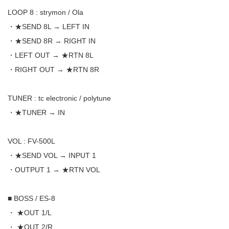
LOOP 8 : strymon / Ola
・★SEND 8L → LEFT IN
・★SEND 8R → RIGHT IN
・LEFT OUT → ★RTN 8L
・RIGHT OUT → ★RTN 8R
TUNER : tc electronic / polytune
・★TUNER → IN
VOL : FV-500L
・★SEND VOL → INPUT 1
・OUTPUT 1 → ★RTN VOL
■ BOSS / ES-8
・ ★OUT 1/L
・ ★OUT 2/R