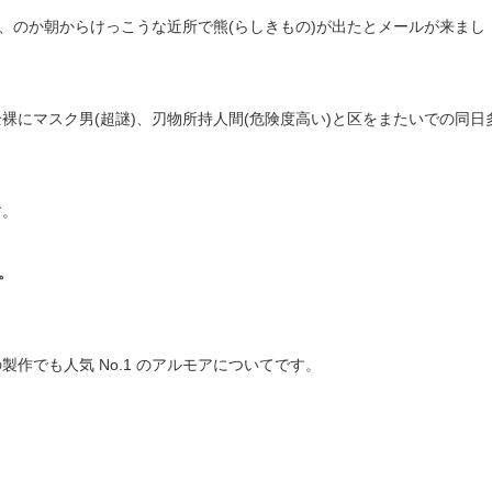
、のか朝からけっこうな近所で熊(らしきもの)が出たとメールが来まし
にマスク男(超謎)、刃物所持人間(危険度高い)と区をまたいでの同日
す。
。
作でも人気 No.1 のアルモアについてです。