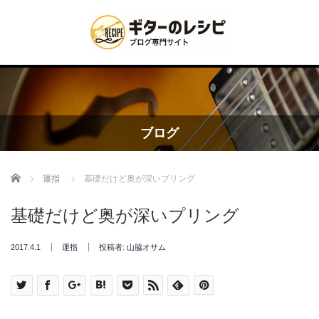
ブログ
Home
運指
基礎だけど奥が深いプリング
基礎だけど奥が深いプリング
2017.4.1
運指
投稿者:
山脇オサム